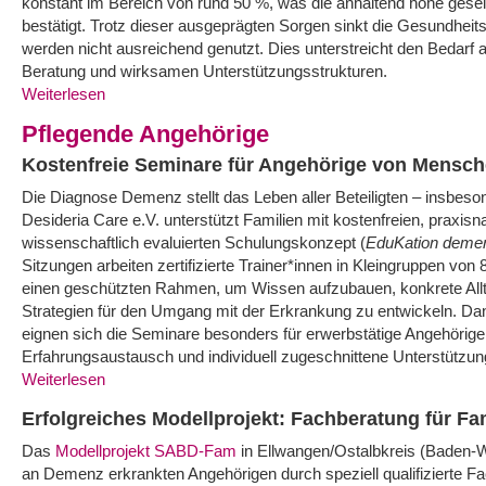
konstant im Bereich von rund 50 %, was die anhaltend hohe gese
bestätigt. Trotz dieser ausgeprägten Sorgen sinkt die Gesundhe
werden nicht ausreichend genutzt. Dies unterstreicht den Bedarf 
Beratung und wirksamen Unterstützungsstrukturen.
Weiterlesen
Pflegende Angehörige
Kostenfreie Seminare für Angehörige von Mensc
Die Diagnose Demenz stellt das Leben aller Beteiligten – insbeso
Desideria Care e.V. unterstützt Familien mit kostenfreien, praxis
wissenschaftlich evaluierten Schulungskonzept (
EduKation deme
Sitzungen arbeiten zertifizierte Trainer*innen in Kleingruppen vo
einen geschützten Rahmen, um Wissen aufzubauen, konkrete Allta
Strategien für den Umgang mit der Erkrankung zu entwickeln. Da
eignen sich die Seminare besonders für erwerbstätige Angehörige
Erfahrungsaustausch und individuell zugeschnittene Unterstützung
Weiterlesen
Erfolgreiches Modellprojekt: Fachberatung für F
Das
Modellprojekt SABD-Fam
in Ellwangen/Ostalbkreis (Baden-W
an Demenz erkrankten Angehörigen durch speziell qualifizierte F