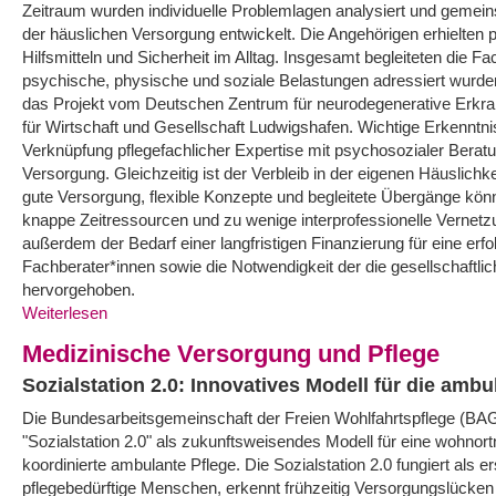
Zeitraum wurden individuelle Problemlagen analysiert und gem
der häuslichen Versorgung entwickelt. Die Angehörigen erhielten 
Hilfsmitteln und Sicherheit im Alltag. Insgesamt begleiteten die F
psychische, physische und soziale Belastungen adressiert wurden
das Projekt vom Deutschen Zentrum für neurodegenerative Erk
für Wirtschaft und Gesellschaft Ludwigshafen. Wichtige Erkenntni
Verknüpfung pflegefachlicher Expertise mit psychosozialer Beratun
Versorgung. Gleichzeitig ist der Verbleib in der eigenen Häuslichke
gute Versorgung, flexible Konzepte und begleitete Übergänge kö
knappe Zeitressourcen und zu wenige interprofessionelle Vernet
außerdem der Bedarf einer langfristigen Finanzierung für eine erf
Fachberater*innen sowie die Notwendigkeit der die gesellschaftl
hervorgehoben.
Weiterlesen
Medizinische Versorgung und Pflege
Sozialstation 2.0: Innovatives Modell für die ambu
Die Bundesarbeitsgemeinschaft der Freien Wohlfahrtspflege (BA
"Sozialstation 2.0" als zukunftsweisendes Modell für eine wohnor
koordinierte ambulante Pflege. Die Sozialstation 2.0 fungiert als ers
pflegebedürftige Menschen, erkennt frühzeitig Versorgungslücken 