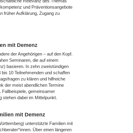
llschaftliche Relevanz des Themas
itskompetenz und Präventionsangebote
an früher Aufklärung, Zugang zu
hen mit Demenz
ndere der Angehörigen – auf den Kopf.
nahen Seminaren, die auf einem
nz
) basieren. In zehn zweistündigen
n 8 bis 10 Teilnehmenden und schaffen
gsfragen zu klären und hilfreiche
nk der meist abendlichen Termine
. Fallbeispiele, gemeinsamer
 stehen dabei im Mittelpunkt.
amilien mit Demenz
ürttemberg) unterstützte Familien mit
achberater*innen. Über einen längeren