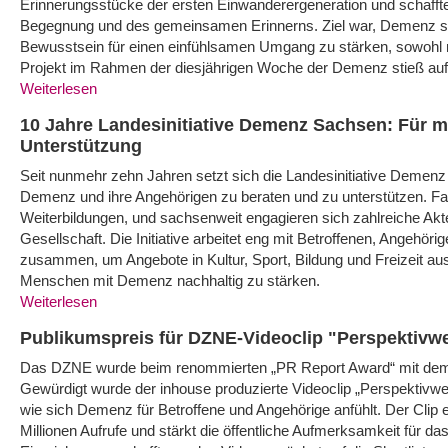
Erinnerungsstücke der ersten Einwanderergeneration und schafft
Begegnung und des gemeinsamen Erinnerns. Ziel war, Demenz s
Bewusstsein für einen einfühlsamen Umgang zu stärken, sowohl me
Projekt im Rahmen der diesjährigen Woche der Demenz stieß au
Weiterlesen
10 Jahre Landesinitiative Demenz Sachsen: Für m
Unterstützung
Seit nunmehr zehn Jahren setzt sich die Landesinitiative Demen
Demenz und ihre Angehörigen zu beraten und zu unterstützen. Fac
Weiterbildungen, und sachsenweit engagieren sich zahlreiche Akt
Gesellschaft. Die Initiative arbeitet eng mit Betroffenen, Angehör
zusammen, um Angebote in Kultur, Sport, Bildung und Freizeit au
Menschen mit Demenz nachhaltig zu stärken.
Weiterlesen
Publikumspreis für DZNE-Videoclip "Perspektivw
Das DZNE wurde beim renommierten „PR Report Award“ mit dem
Gewürdigt wurde der inhouse produzierte Videoclip „Perspektivwech
wie sich Demenz für Betroffene und Angehörige anfühlt. Der Clip er
Millionen Aufrufe und stärkt die öffentliche Aufmerksamkeit für