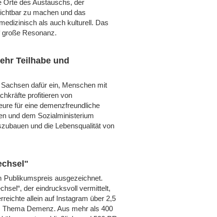
e Orte des Austauschs, der
ichtbar zu machen und das
dizinisch als auch kulturell. Das
f große Resonanz.
ehr Teilhabe und
z Sachsen dafür ein, Menschen mit
hkräfte profitieren von
eure für eine demenzfreundliche
igen und dem Sozialministerium
szubauen und die Lebensqualität von
echsel"
 Publikumspreis ausgezeichnet.
sel“, der eindrucksvoll vermittelt,
reichte allein auf Instagram über 2,5
 das Thema Demenz. Aus mehr als 400