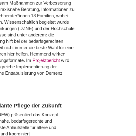
einsam Maßnahmen zur Verbesserung
praxisnahe Beratung, Informationen zu
achberater*innen 13 Familien, wobei
. Wissenschaftlich begleitet wurde
rankungen (DZNE) und der Hochschule
sse sind unter anderem: die
g hilft bei der bedarfsgerechten
it nicht immer die beste Wahl für eine
nnen hier helfen. Hemmend wirken
zungsformate. Im
Projektbericht
wird
olgreiche Implementierung der
iche Enttabuisierung von Demenz
lante Pflege der Zukunft
GFW) präsentiert das Konzept
tnahe, bedarfsgerechte und
te Anlaufstelle für ältere und
und koordiniert