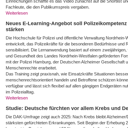
Einreichungen schaffte es das Video zunächst auf die Shortlist u
Fachleute, die den Publikumspreis vergaben.
Weiterlesen
Neues E-Learning-Angebot soll Polizeikompeten
stärken
Die Hochschule für Polizei und öffentliche Verwaltung Nordrhein-We
entwickelt, das Polizeikräfte für die besonderen Bedürfnisse u
sensibilisiert. Die Lernanwendung basiert auf einem zweijährigen,
und Gesundheit des Landes Nordrhein-Westfalen geförderten F
mit der Polizei Hamburg, der Deutschen Alzheimer Gesellschaft u
Menschenrechte erarbeitet.
Das Training zeigt praxisnah, wie Einsatzkräfte Situationen besse
menschenrechtsorientiert handeln und Betroffene schützen können
verfügbar und lässt sich flexibel auf allen gängigen Endgeräten nut
im Polizeialltag.
Weiterlesen
Studie: Deutsche fürchten vor allem Krebs und 
Die DAK-Umfrage zeigt auch 2025: Nach Krebs bleibt Alzheimer
stärksten gefürchteten Erkrankungen. Seit Beginn der Erhebung