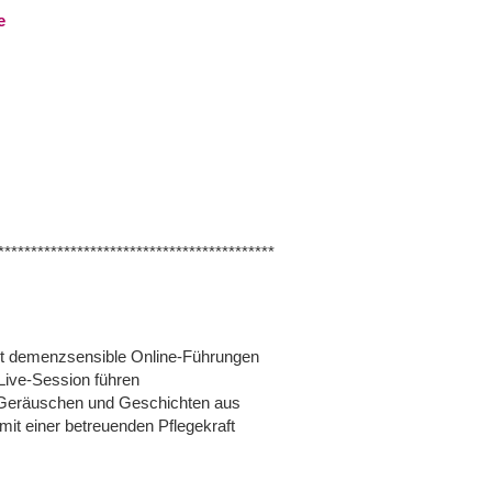
e
******************************************
demenzsensible Online-Führungen
Live-Session führen
Geräuschen und Geschichten aus
 einer betreuenden Pflegekraft