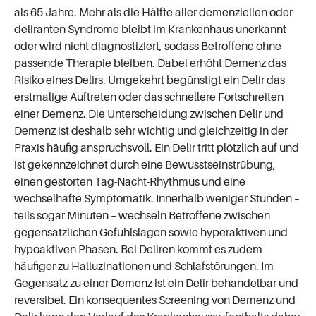
als 65 Jahre. Mehr als die Hälfte aller demenziellen oder
deliranten Syndrome bleibt im Krankenhaus unerkannt
oder wird nicht diagnostiziert, sodass Betroffene ohne
passende Therapie bleiben. Dabei erhöht Demenz das
Risiko eines Delirs. Umgekehrt begünstigt ein Delir das
erstmalige Auftreten oder das schnellere Fortschreiten
einer Demenz. Die Unterscheidung zwischen Delir und
Demenz ist deshalb sehr wichtig und gleichzeitig in der
Praxis häufig anspruchsvoll. Ein Delir tritt plötzlich auf und
ist gekennzeichnet durch eine Bewusstseinstrübung,
einen gestörten Tag-Nacht-Rhythmus und eine
wechselhafte Symptomatik. Innerhalb weniger Stunden –
teils sogar Minuten – wechseln Betroffene zwischen
gegensätzlichen Gefühlslagen sowie hyperaktiven und
hypoaktiven Phasen. Bei Deliren kommt es zudem
häufiger zu Halluzinationen und Schlafstörungen. Im
Gegensatz zu einer Demenz ist ein Delir behandelbar und
reversibel. Ein konsequentes Screening von Demenz und