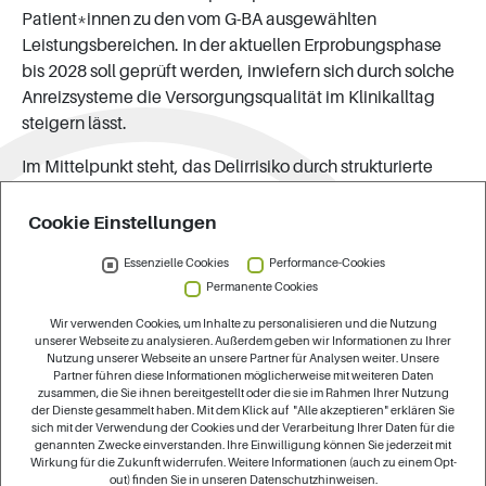
Patient*innen zu den vom G-BA ausgewählten
Leistungsbereichen. In der aktuellen Erprobungsphase
bis 2028 soll geprüft werden, inwiefern sich durch solche
Anreizsysteme die Versorgungsqualität im Klinikalltag
steigern lässt.
Im Mittelpunkt steht, das Delirrisiko durch strukturierte
Abläufe wie engmaschige Beobachtung,
Orientierungshilfen, frühe Mobilisation und den Erhalt
Cookie Einstellungen
kognitiver Fähigkeiten systematisch zu reduzieren.
Essenzielle Cookies
Performance-Cookies
Besonders profitieren Menschen ab 65 Jahren sowie
Permanente Cookies
Personen mit kognitiven Einschränkungen oder
bestehender Demenz, also Gruppen, die ein hohes
Wir verwenden Cookies, um Inhalte zu personalisieren und die Nutzung
unserer Webseite zu analysieren. Außerdem geben wir Informationen zu Ihrer
Delirrisiko aufweisen. Damit unterstützen die
Nutzung unserer Webseite an unsere Partner für Analysen weiter. Unsere
Qualitätsverträge unmittelbar eine bessere stationäre
Partner führen diese Informationen möglicherweise mit weiteren Daten
zusammen, die Sie ihnen bereitgestellt oder die sie im Rahmen Ihrer Nutzung
Versorgung von Menschen mit Demenz und stärken die
der Dienste gesammelt haben. Mit dem Klick auf "Alle akzeptieren" erklären Sie
Delirprävention als festen Bestandteil der Behandlung.
sich mit der Verwendung der Cookies und der Verarbeitung Ihrer Daten für die
genannten Zwecke einverstanden. Ihre Einwilligung können Sie jederzeit mit
Aktuell bestehen bundesweit 21 Qualitätsverträge
Wirkung für die Zukunft widerrufen. Weitere Informationen (auch zu einem Opt-
zwischen 41 Krankenkassen und 18 Krankenhäusern
out) finden Sie in unseren Datenschutzhinweisen.