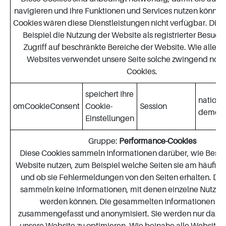
navigieren und ihre Funktionen und Services nutzen können
Cookies wären diese Dienstleistungen nicht verfügbar. Die
Beispiel die Nutzung der Website als registrierter Besuch
Zugriff auf beschränkte Bereiche der Website. Wie alle öf
Websites verwendet unsere Seite solche zwingend no
Cookies.
speichert Ihre
nationa
omCookieConsent
Cookie-
Session
demenz
Einstellungen
Gruppe:
Performance-Cookies
Diese Cookies sammeln Informationen darüber, wie Besu
Website nutzen, zum Beispiel welche Seiten sie am häufig
und ob sie Fehlermeldungen von den Seiten erhalten. Die
sammeln keine Informationen, mit denen einzelne Nutzer id
werden können. Die gesammelten Informationen w
zusammengefasst und anonymisiert. Sie werden nur dazu
unsere Website zu optimieren. Wie beinahe alle Website