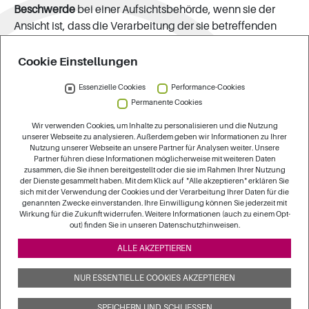
Beschwerde
bei einer Aufsichtsbehörde, wenn sie der
Ansicht ist, dass die Verarbeitung der sie betreffenden
Daten gegen datenschutzrechtliche Bestimmungen
verstößt (Art. 77 DSGVO).
Cookie Einstellungen
Widerspruchsrecht
Essenzielle Cookies
Performance-Cookies
Permanente Cookies
In Fällen, in denen wir Ihre personenbezogenen Daten auf
der Rechtsgrundlage von Art. 6 Abs. 1 lit. e oder f DSGVO
Wir verwenden Cookies, um Inhalte zu personalisieren und die Nutzung
unserer Webseite zu analysieren. Außerdem geben wir Informationen zu Ihrer
verarbeiten, haben Sie das Recht, aus Gründen, die sich
Nutzung unserer Webseite an unsere Partner für Analysen weiter. Unsere
aus Ihrer besonderen Situation ergeben, jederzeit
Partner führen diese Informationen möglicherweise mit weiteren Daten
zusammen, die Sie ihnen bereitgestellt oder die sie im Rahmen Ihrer Nutzung
Widerspruch einzulegen. Wir verarbeiten die
der Dienste gesammelt haben. Mit dem Klick auf "Alle akzeptieren" erklären Sie
personenbezogenen Daten dann nicht mehr, es sei denn,
sich mit der Verwendung der Cookies und der Verarbeitung Ihrer Daten für die
genannten Zwecke einverstanden. Ihre Einwilligung können Sie jederzeit mit
es liegen nachweisbar zwingende schutzwürdige Gründe
Wirkung für die Zukunft widerrufen. Weitere Informationen (auch zu einem Opt-
für die Verarbeitung vor, die gegenüber Ihren Interessen,
out) finden Sie in unseren Datenschutzhinweisen.
Rechten und Freiheiten überwiegen, oder die
ALLE AKZEPTIEREN
Verarbeitung dient der Geltendmachung, Ausübung oder
Verteidigung von Rechtsansprüchen.
NUR ESSENTIELLE COOKIES AKZEPTIEREN
SPEICHERN UND SCHLIESSEN