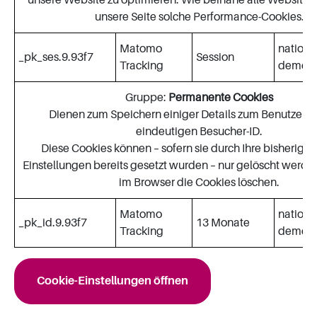
unsere Seite solche Performance-Cookies.
Matomo
nationa
_pk_ses.9.93f7
Session
Tracking
demenz
Gruppe:
Permanente Cookies
Dienen zum Speichern einiger Details zum Benutzer, z.
eindeutigen Besucher-ID.
Diese Cookies können – sofern sie durch Ihre bisherige
Einstellungen bereits gesetzt wurden – nur gelöscht werde
im Browser die Cookies löschen.
Matomo
nationa
_pk_id.9.93f7
13 Monate
Tracking
demenz
Cookie-Einstellungen öffnen