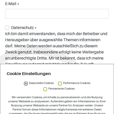
E-Mail
*
Datenschutz
*
Ich bin damit einverstanden, dass mich der Betreiber und
Herausgeber über ausgewählte Themen informieren
darf. Meine Daten werden ausschließlich zu diesem
Zweck genutzt. Insbesondere erfolgt keine Weitergabe
an unberechtigte Dritte. Mir ist bekannt, dass ich meine
Einwilligung jederzeit mit Wirkung für die Zukunft
widerrufen kann. Es gilt die
Datenschutzerklärung
, die
Cookie Einstellungen
auch weitere Informationen über Möglichkeiten zur
Berichtigung, Löschung und Sperrung meiner Daten
Essenzielle Cookies
Performance-Cookies
beinhaltet.
Permanente Cookies
Wir verwenden Cookies, um Inhalte zu personalisieren und die Nutzung
unserer Webseite zu analysieren. Außerdem geben wir Informationen zu Ihrer
Nutzung unserer Webseite an unsere Partner für Analysen weiter. Unsere
Partner führen diese Informationen möglicherweise mit weiteren Daten
zusammen, die Sie ihnen bereitgestellt oder die sie im Rahmen Ihrer Nutzung