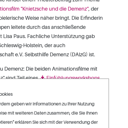
ionsfilm "Knietzsche und die Demenz"
, der
elerische Weise näher bringt. Die Erfinderin
mpen leitete durch das anschließende
 Lisa Paus. Fachliche Unterstützung gab
hleswig-Holstein, der auch
haft e.V. Selbsthilfe Demenz (DAlzG) ist.
l zu Demenz: Die beiden Animationsfilme mit
 sind Teil eines
Einfühlungsworkshops
erialien wurde vom Bundesministerium für
ookies
d von der DAlzG fachlich begleitet. Über die
erdem geben wir Informationen zu Ihrer Nutzung
ere Lehrmaterialien zu Demenz für Kinder und
eise mit weiteren Daten zusammen, die Sie ihnen
rfügung. Auf dem Wegweiser Demenz des
tieren" erklären Sie sich mit der Verwendung der
te
eingerichtet, auf der fortlaufend