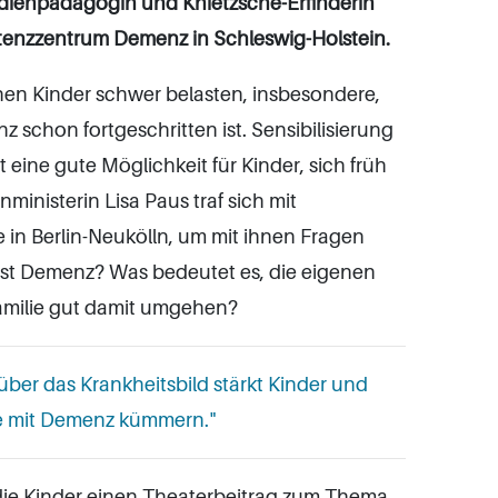
ienpädagogin und Knietzsche-Erfinderin
nzzentrum Demenz in Schleswig-Holstein.
n Kinder schwer belasten, insbesondere,
schon fortgeschritten ist. Sensibilisierung
ine gute Möglichkeit für Kinder, sich früh
inisterin Lisa Paus traf sich mit
 in Berlin-Neukölln, um mit ihnen Fragen
t Demenz? Was bedeutet es, die eigenen
amilie gut damit umgehen?
über das Krankheitsbild stärkt Kinder und
ge mit Demenz kümmern."
ie Kinder einen Theaterbeitrag zum Thema