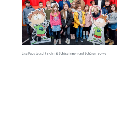
Lisa Paus tauscht sich mit Schülerinnen und Schülern sowie
Lehrkräften der Fritz Karsen Schule zum Thema Demenz aus.
Unterstützt wird sie von Anja von Kampen sowie Swen Staack. ©
Photothek/Thomas Trutschel