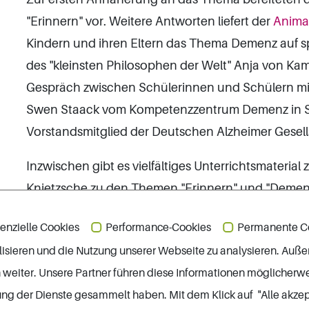
"Erinnern" vor. Weitere Antworten liefert der
Animat
Kindern und ihren Eltern das Thema Demenz auf spi
des "kleinsten Philosophen der Welt" Anja von Ka
Gespräch zwischen Schülerinnen und Schülern mit
Swen Staack vom Kompetenzzentrum Demenz in Sc
Vorstandsmitglied der Deutschen Alzheimer Gesellsc
Inzwischen gibt es vielfältiges Unterrichtsmateria
Knietzsche zu den Themen "Erinnern" und "Demenz"
für Grundschulkinder
. Die Entwicklung dieser Mat
enzielle Cookies
Performance-Cookies
Permanente C
Familie, Senioren, Frauen und Jugend gefördert un
isieren und die Nutzung unserer Webseite zu analysieren. Auß
Website Alzheimer4teachers
stellt die DAlzG weit
n weiter. Unsere Partner führen diese Informationen möglicherw
Jugendliche verschiedener Klassenstufen zur Ve
zung der Dienste gesammelt haben. Mit dem Klick auf "Alle akzep
BMFSFJ wurde zudem eine
Kinder- und Jugendsei