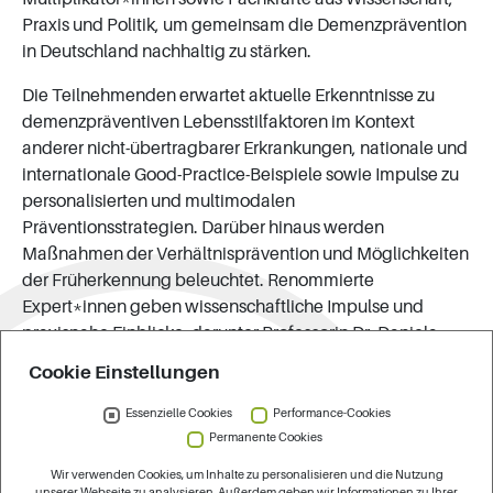
Praxis und Politik, um gemeinsam die Demenzprävention
in Deutschland nachhaltig zu stärken.
Die Teilnehmenden erwartet aktuelle Erkenntnisse zu
demenzpräventiven Lebensstilfaktoren im Kontext
anderer nicht-übertragbarer Erkrankungen, nationale und
internationale Good-Practice-Beispiele sowie Impulse zu
personalisierten und multimodalen
Präventionsstrategien. Darüber hinaus werden
Maßnahmen der Verhältnisprävention und Möglichkeiten
der Früherkennung beleuchtet. Renommierte
Expert*innen geben wissenschaftliche Impulse und
praxisnahe Einblicke, darunter Professorin Dr. Daniela
Berg (Deutsche Gesellschaft für Neurologie), Professor Dr.
Cookie Einstellungen
Frank Jessen (Deutsche Gesellschaft für Psychiatrie und
Psychotherapie,
Essenzielle Cookies
Performance-Cookies
Psychosomatik und Nervenheilkunde), Professor Dr. René
Permanente Cookies
Thyrian (Deutsches Zentrum für Neurodegenerative
Wir verwenden Cookies, um Inhalte zu personalisieren und die Nutzung
Erkrankungen) und Susanna Saxl-Reisen (Deutsche
unserer Webseite zu analysieren. Außerdem geben wir Informationen zu Ihrer