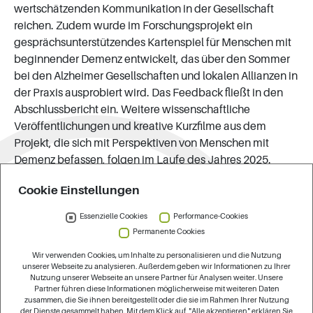
wertschätzenden Kommunikation in der Gesellschaft
reichen. Zudem wurde im Forschungsprojekt ein
gesprächsunterstützendes Kartenspiel für Menschen mit
beginnender Demenz entwickelt, das über den Sommer
bei den Alzheimer Gesellschaften und lokalen Allianzen in
der Praxis ausprobiert wird. Das Feedback fließt in den
Abschlussbericht ein. Weitere wissenschaftliche
Veröffentlichungen und kreative Kurzfilme aus dem
Projekt, die sich mit Perspektiven von Menschen mit
Demenz befassen, folgen im Laufe des Jahres 2025.
Forschungsteam:
Cookie Einstellungen
Daniela Templin, Anne Fahsold, Sebastian Dorfmüller,
Essenzielle Cookies
Performance-Cookies
Marie Wohlan, Julius Manuel Strotmann, Sanziana
Permanente Cookies
Maximeasa, Vincent Langenfeld, Martina Roes
und Saskia Kuliga (Projektleitung)
Wir verwenden Cookies, um Inhalte zu personalisieren und die Nutzung
unserer Webseite zu analysieren. Außerdem geben wir Informationen zu Ihrer
Nutzung unserer Webseite an unsere Partner für Analysen weiter. Unsere
Kontakt:
Partner führen diese Informationen möglicherweise mit weiteren Daten
zusammen, die Sie ihnen bereitgestellt oder die sie im Rahmen Ihrer Nutzung
E-Mail:
raumerleben
dzne
de
der Dienste gesammelt haben. Mit dem Klick auf "Alle akzeptieren" erklären Sie