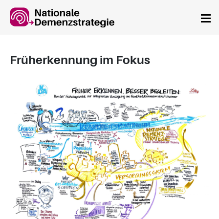
Springe zum Hauptinhalt
Früherkennung im Fokus