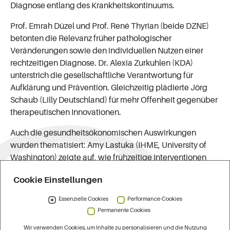
Diagnose entlang des Krankheitskontinuums.
Prof. Emrah Düzel und Prof. René Thyrian (beide DZNE)
betonten die Relevanz früher pathologischer
Veränderungen sowie den individuellen Nutzen einer
rechtzeitigen Diagnose. Dr. Alexia Zurkuhlen (KDA)
unterstrich die gesellschaftliche Verantwortung für
Aufklärung und Prävention. Gleichzeitig plädierte Jörg
Schaub (Lilly Deutschland) für mehr Offenheit gegenüber
therapeutischen Innovationen.
Auch die gesundheitsökonomischen Auswirkungen
wurden thematisiert: Amy Lastuka (IHME, University of
Washington) zeigte auf, wie frühzeitige Interventionen
langfristige Kosten dämpfen können. Dr. Elisabeth
Cookie Einstellungen
Hahnel und Dr. Grit Braeseke (beide IGES Institut) stellten
das Projekt zur Erarbeitung eines sektorenübergreifenden
Essenzielle Cookies
Performance-Cookies
Versorgungspfads mit klaren Zuständigkeiten vor (NDS-
Permanente Cookies
Maßnahme 3.5.3). Rainer Heydenreich (Beirat „Leben mit
Wir verwenden Cookies, um Inhalte zu personalisieren und die Nutzung