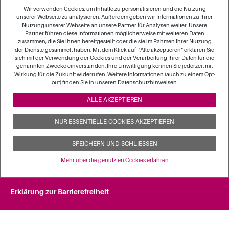
der Freien Wohlfahrtspflege, der bpa, der GKV-SV, der
Wir verwenden Cookies, um Inhalte zu personalisieren und die Nutzung
PKV-Verband und der VDAB wirken darauf hin, dass die
unserer Webseite zu analysieren. Außerdem geben wir Informationen zu Ihrer
Nutzung unserer Webseite an unsere Partner für Analysen weiter. Unsere
Vertragspartner nach § 75 SGB XI die Entwicklung
Partner führen diese Informationen möglicherweise mit weiteren Daten
spezieller Vereinbarungen zur pflegerischen Versorgung
zusammen, die Sie ihnen bereitgestellt oder die sie im Rahmen Ihrer Nutzung
der Dienste gesammelt haben. Mit dem Klick auf "Alle akzeptieren" erklären Sie
von Menschen mit Demenz auf Landesebene prüfen.
sich mit der Verwendung der Cookies und der Verarbeitung Ihrer Daten für die
genannten Zwecke einverstanden. Ihre Einwilligung können Sie jederzeit mit
Bis Ende 2022 werden die Akteure auf Landesebene eine
Wirkung für die Zukunft widerrufen. Weitere Informationen (auch zu einem Opt-
out) finden Sie in unseren Datenschutzhinweisen.
Prüfung durchführen und die Akteure auf Bundesebene
werden davon Kenntnis erhalten.
ALLE AKZEPTIEREN
NUR ESSENTIELLE COOKIES AKZEPTIEREN
SPEICHERN UND SCHLIESSEN
Impressum
Mehr über die genutzten Cookies erfahren
Datenschutz
Erklärung zur Barrierefreiheit