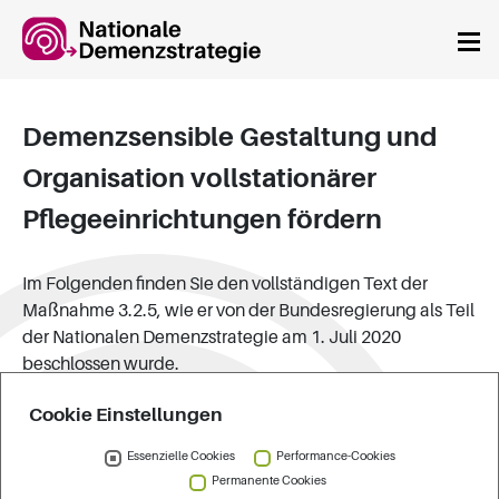
Springe zum Hauptinhalt
Demenzsensible Gestaltung und
Organisation vollstationärer
Pflegeeinrichtungen fördern
Im Folgenden finden Sie den vollständigen Text der
Maßnahme 3.2.5, wie er von der Bundesregierung als Teil
der Nationalen Demenzstrategie am 1. Juli 2020
beschlossen wurde.
Maßnahme 3.2.5 Rahmenvereinbarungen zur
Cookie Einstellungen
pflegerischen Versorgung von Menschen mit
Demenz
Essenzielle Cookies
Performance-Cookies
Permanente Cookies
Die kommunalen Spitzenverbände, die Spitzenverbände