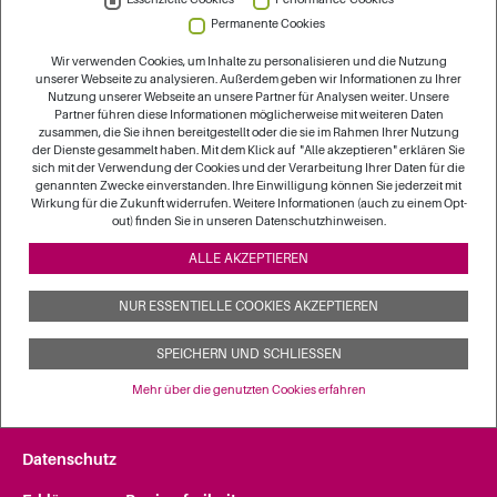
"Prävention" als auch im Hinblick auf dahingehende
Permanente Cookies
Empfehlungen systematisch aus. Das BMG prüft auf
Wir verwenden Cookies, um Inhalte zu personalisieren und die Nutzung
dieser Basis, inwieweit daraus gesetzgeberische
unserer Webseite zu analysieren. Außerdem geben wir Informationen zu Ihrer
Anpassungsbedarfe bzw. Anpassungsmöglichkeiten zur
Nutzung unserer Webseite an unsere Partner für Analysen weiter. Unsere
Partner führen diese Informationen möglicherweise mit weiteren Daten
Verbesserung der präventiven Versorgung abgeleitet
zusammen, die Sie ihnen bereitgestellt oder die sie im Rahmen Ihrer Nutzung
werden können. Der GKV-SV prüft, ob der Leitfaden
der Dienste gesammelt haben. Mit dem Klick auf "Alle akzeptieren" erklären Sie
sich mit der Verwendung der Cookies und der Verarbeitung Ihrer Daten für die
Prävention nach § 20 Abs. 2 SGB V und der Leitfaden
genannten Zwecke einverstanden. Ihre Einwilligung können Sie jederzeit mit
Prävention nach § 5 SGB XI ergänzt werden müssen.
Wirkung für die Zukunft widerrufen. Weitere Informationen (auch zu einem Opt-
out) finden Sie in unseren Datenschutzhinweisen.
Bis Ende 2022 werden die Auswertung und die Prüfungen
ALLE AKZEPTIEREN
erfolgen. Bis Ende 2024 werden ggf. gesetzgeberische
Maßnahmen umgesetzt.
NUR ESSENTIELLE COOKIES AKZEPTIEREN
SPEICHERN UND SCHLIESSEN
Mehr über die genutzten Cookies erfahren
Impressum
Datenschutz