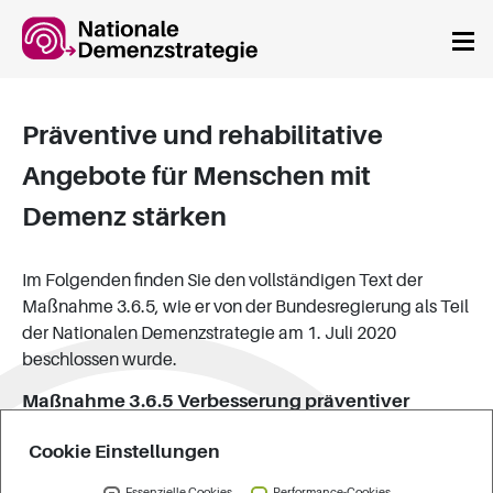
Springe zum Hauptinhalt
Präventive und rehabilitative
Angebote für Menschen mit
Demenz stärken
Im Folgenden finden Sie den vollständigen Text der
Maßnahme 3.6.5, wie er von der Bundesregierung als Teil
der Nationalen Demenzstrategie am 1. Juli 2020
beschlossen wurde.
Maßnahme 3.6.5 Verbesserung präventiver
Angebote für Menschen mit Demenz
Cookie Einstellungen
Das BMG wertet die Evaluationsergebnisse (§ 18c Abs. 2
SGB XI) sowohl hinsichtlich der Aussagen zum Thema
Essenzielle Cookies
Performance-Cookies