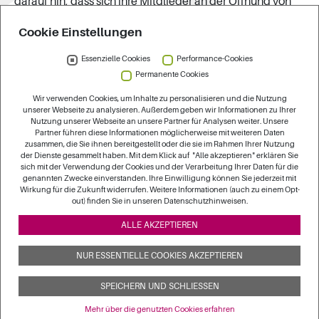
darauf hin, dass sich ihre Mitglieder an der Öffnung von
Pflegeheimen ins Quartier beteiligen. Außerdem werden
Cookie Einstellungen
stationäre Pflegeeinrichtungen verstärkt als
Netzwerkpartner in die Lokalen Allianzen oder in andere
Essenzielle Cookies
Performance-Cookies
lokale Hilfenetzwerke eingebunden. Die BAGSO bezieht
Permanente Cookies
dieses Thema in ihre Veranstaltungsangebote zum
Wir verwenden Cookies, um Inhalte zu personalisieren und die Nutzung
Aufbau und zur Weiterentwicklung von Netzwerken ein
unserer Webseite zu analysieren. Außerdem geben wir Informationen zu Ihrer
und fördert durch gute Praxisbeispiele auf ihrer Website
Nutzung unserer Webseite an unsere Partner für Analysen weiter. Unsere
Partner führen diese Informationen möglicherweise mit weiteren Daten
den Wissenstransfer, wie eine Öffnung von Pflegeheimen
zusammen, die Sie ihnen bereitgestellt oder die sie im Rahmen Ihrer Nutzung
ins Quartier konkret gestaltet werden kann. Das KDA
der Dienste gesammelt haben. Mit dem Klick auf "Alle akzeptieren" erklären Sie
sich mit der Verwendung der Cookies und der Verarbeitung Ihrer Daten für die
begleitet dabei Einrichtungsträger und wertet deren
genannten Zwecke einverstanden. Ihre Einwilligung können Sie jederzeit mit
Erfahrungen aus.
Wirkung für die Zukunft widerrufen. Weitere Informationen (auch zu einem Opt-
out) finden Sie in unseren Datenschutzhinweisen.
Bis Ende 2024 werden Pflegeheime stärker ins Leben im
ALLE AKZEPTIEREN
Quartier einbezogen und vermehrt als Partner für lokale
Demenznetzwerke gewonnen.
NUR ESSENTIELLE COOKIES AKZEPTIEREN
SPEICHERN UND SCHLIESSEN
Mehr über die genutzten Cookies erfahren