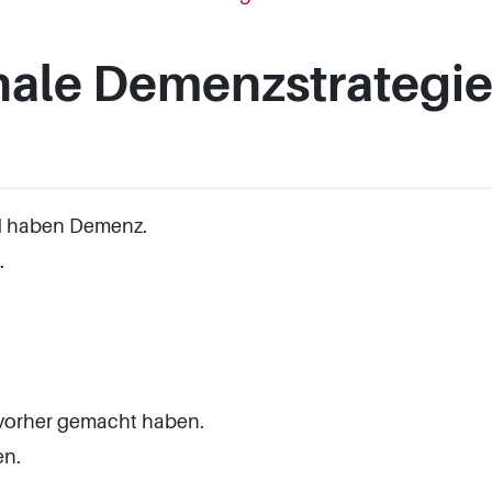
onale Demenzstrategi
nd haben Demenz.
.
 vorher gemacht haben.
en.