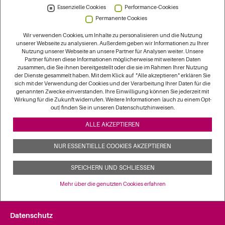
Woche der Demenz. Auf der Netzwerktagung kamen viele
Essenzielle Cookies
Performance-Cookies
Akteure ins Gespräch, unter anderem zur
Permanente Cookies
Weiterentwicklung der Strategie ab 2027. Denn parallel
Wir verwenden Cookies, um Inhalte zu personalisieren und die Nutzung
zur laufenden Umsetzung wurden im Berichtszeitraum die
unserer Webseite zu analysieren. Außerdem geben wir Informationen zu Ihrer
Grundlagen für die Fortsetzung weiterentwickelt. In
Nutzung unserer Webseite an unsere Partner für Analysen weiter. Unsere
Partner führen diese Informationen möglicherweise mit weiteren Daten
thematischen Arbeitsgruppen, orientiert an den
zusammen, die Sie ihnen bereitgestellt oder die sie im Rahmen Ihrer Nutzung
Handlungsfeldern der WHO, wurden unter anderem die
der Dienste gesammelt haben. Mit dem Klick auf "Alle akzeptieren" erklären Sie
sich mit der Verwendung der Cookies und der Verarbeitung Ihrer Daten für die
Bereiche Prävention, Teilhabe, Beratung und
genannten Zwecke einverstanden. Ihre Einwilligung können Sie jederzeit mit
Unterstützung sowie die Vernetzung im
Wirkung für die Zukunft widerrufen. Weitere Informationen (auch zu einem Opt-
out) finden Sie in unseren Datenschutzhinweisen.
Versorgungssystem als Schwerpunkte identifiziert.
ALLE AKZEPTIEREN
NUR ESSENTIELLE COOKIES AKZEPTIEREN
Zurück
SPEICHERN UND SCHLIESSEN
Mehr über die genutzten Cookies erfahren
Impressum
Datenschutz