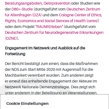
Beratungsangeboten
,
Delirprävention
oder Studien wie
der
D80+-Studie
(durchgeführt vom
Deutschen Zentrum
für Altersfragen (DZA)
und dem
Cologne Center of Ethics,
Rights, Economics and Social Siences of Health (ceres)
)
oder dem Projekt
"RAUM!Erleben"
(durchgeführt vom
Deutschen Zentrum für Neurodegenerative Erkrankungen
(DZNE)
).
Engagement im Netzwerk und Ausblick auf die
Fortsetzung
Der Bericht bestätigt zum einen, dass die Maßnahmen
der NDS zum Start Mitte 2020 mit Augenmaß für die
Machbarkeit vereinbart wurden. Zum anderen zeigt
er erneut das anhaltende Engagement der Akteure im
Netzwerk Nationale Demenzstrategie. Dies zeigt sich
unter anderem in der Beteiligung an Veranstaltungen,
Workshops und Befragungen sowie in der
Cookie Einstellungen
Öffentlichkeitsarbeit, beispielsweise im Rahmen der